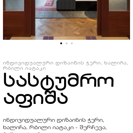
ᲘᲜᲓᲘᲕᲘᲓᲣᲐᲚᲣᲠᲘ ᲓᲘᲖᲐᲘᲜᲘᲡ ᲭᲔᲠᲘ, ᲮᲐᲚᲘᲩᲐ,
ᲠᲑᲘᲚᲘ ᲘᲐᲢᲐᲙᲘ
სასტუმრო
აფიშა
ინდივიდუალური დიზაინის ჭერი,
ხალიჩა, რბილი იატაკი - შერჩევა,