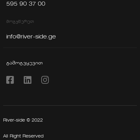
595 90 37 00
ᲛᲝᲒᲕᲬᲔᲠᲔᲗ
info@river-side.ge
ᲒᲐᲛᲝᲒᲕᲧᲔᲕᲘᲗ
River-side © 2022
All Right Reserved