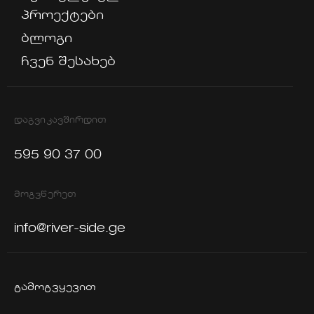
პროექტები
ბლოგი
ჩვენ შესახებ
ᲓᲐᲒᲕᲘᲙᲐᲕᲨᲘᲠᲓᲘᲗ
595 90 37 00
ᲛᲝᲒᲕᲬᲔᲠᲔᲗ
info@river-side.ge
ᲒᲐᲛᲝᲒᲕᲧᲔᲕᲘᲗ